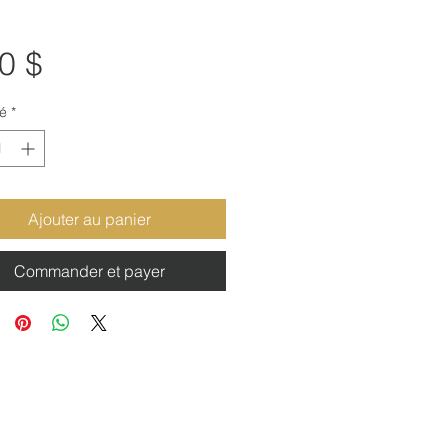
Prix
0 $
é
*
Ajouter au panier
Commander et payer