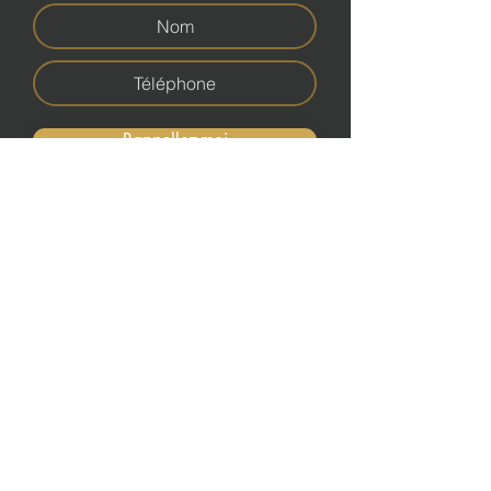
Rappellez-moi
Connexion compte
Connexion membre
514 688-2212
EpheMax Conseils Inc.